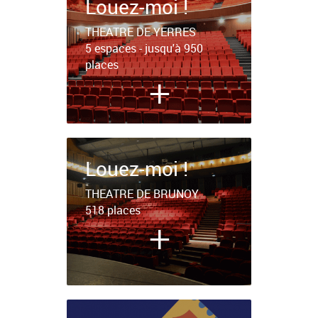
Louez-moi !
THEATRE DE YERRES
5 espaces - jusqu'à 950
places
+
Louez-moi !
THEATRE DE BRUNOY
518 places
+