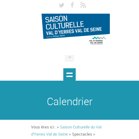
Calendrier
Vous êtes ici : >
Saison Culturelle du Val
d'Yerres Val de Seine
> Spectacles >