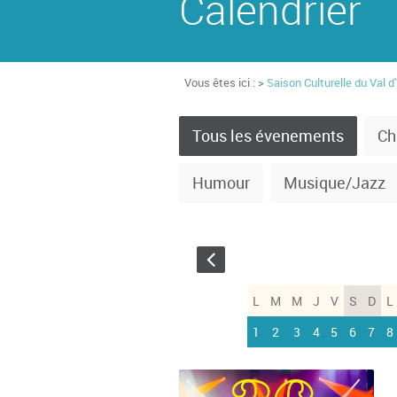
Calendrier
Vous êtes ici : >
Saison Culturelle du Val d
Tous les évenements
Ch
Humour
Musique/Jazz
L
M
M
J
V
S
D
L
1
2
3
4
5
6
7
8