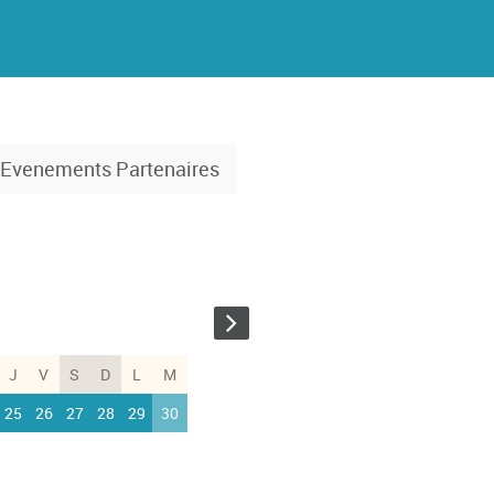
Evenements Partenaires
J
V
S
D
L
M
25
26
27
28
29
30