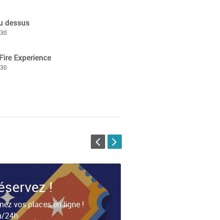
du dessus
:30
Fire Experience
:30
éservez !
nez vos places en ligne !
h/24h