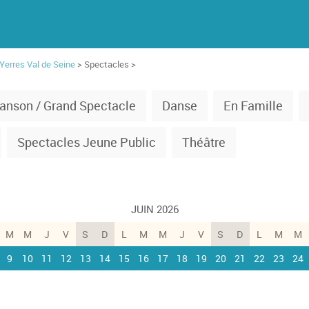
'Yerres Val de Seine
> Spectacles >
anson / Grand Spectacle
Danse
En Famille
Spectacles Jeune Public
Théâtre
JUIN 2026
M
M
J
V
S
D
L
M
M
J
V
S
D
L
M
M
9
10
11
12
13
14
15
16
17
18
19
20
21
22
23
24