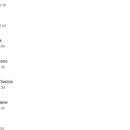
0:30
0:30
e
4:00
asso
0:30
 Sernin
0:30
aine
0:30
:30