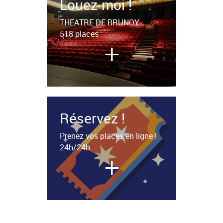
Louez-moi !
THEATRE DE BRUNOY
518 places
+
Réservez !
Prenez vos places en ligne !
24h/24h
+