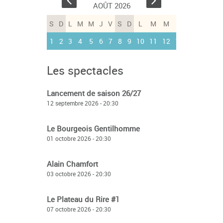
AOÛT 2026
S
D
L
M
M
J
V
S
D
L
M
M
J
V
S
D
1
2
3
4
5
6
7
8
9
10
11
12
13
14
15
16
Les spectacles
Lancement de saison 26/27
12 septembre 2026 - 20:30
Le Bourgeois Gentilhomme
01 octobre 2026 - 20:30
Alain Chamfort
03 octobre 2026 - 20:30
Le Plateau du Rire #1
07 octobre 2026 - 20:30