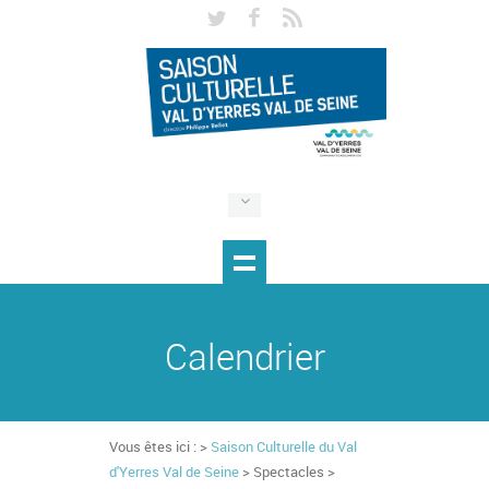
Calendrier
Vous êtes ici : >
Saison Culturelle du Val
d'Yerres Val de Seine
> Spectacles >