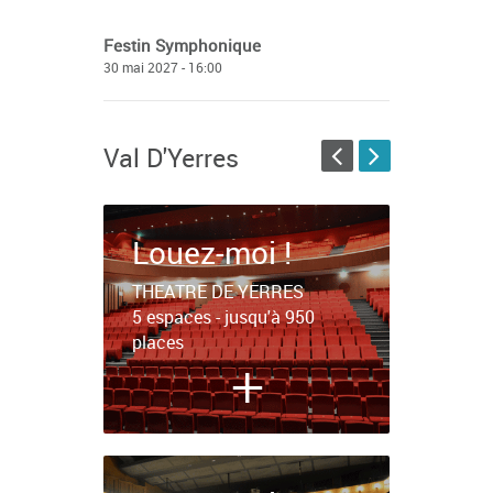
Festin Symphonique
30 mai 2027 - 16:00
Val D'Yerres
Louez-moi !
THEATRE DE YERRES
5 espaces - jusqu'à 950
places
+