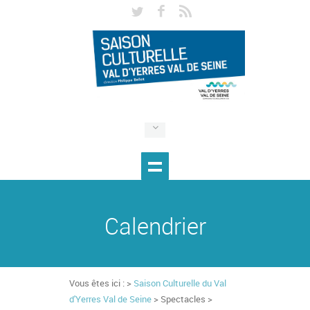
Calendrier
Vous êtes ici : >
Saison Culturelle du Val
d'Yerres Val de Seine
> Spectacles >