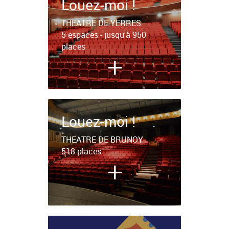
Louez-moi !
THEATRE DE YERRES
5 espaces - jusqu'à 950
places
+
Louez-moi !
THEATRE DE BRUNOY
518 places
+