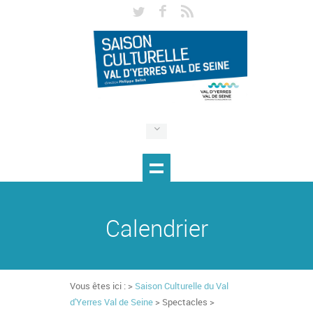
Calendrier
Vous êtes ici : >
Saison Culturelle du Val
d'Yerres Val de Seine
> Spectacles >