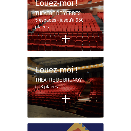
Louez-moi !
THEATRE DE YERRES
5 espaces - jusqu'à 950
places
+
Louez-moi !
THEATRE DE BRUNOY
518 places
+