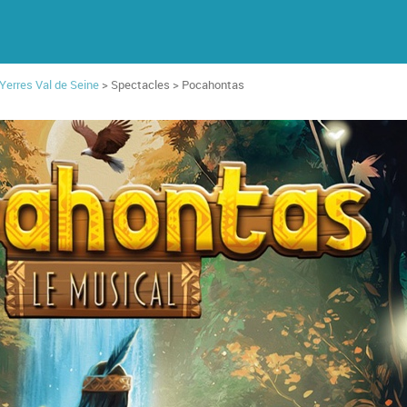
'Yerres Val de Seine
> Spectacles > Pocahontas