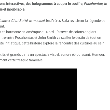
ions interactives, des hologrammes à couper le souffle,
Pocahontas, le
 et inoubliable.
icale
et
Chat Botté, le musical,
les Frères Safa revisitent la légende de
ent.
it en harmonie en Amérique du Nord. L’arrivée de colons anglais
ntre entre Pocahontas et John Smith va sceller le destin de tout un
e initiatique, cette histoire explore la rencontre des cultures au sein
etits et grands dans un spectacle visuel, sonore éblouissant. Humour,
ment cette fresque familiale.