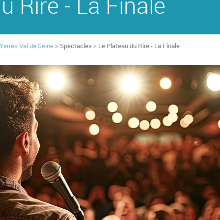
u Rire - La Finale
'Yerres Val de Seine
> Spectacles > Le Plateau du Rire - La Finale