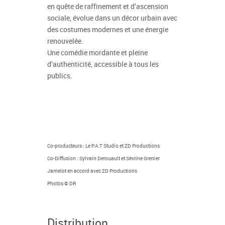
en quête de raffinement et d’ascension
sociale, évolue dans un décor urbain avec
des costumes modernes et une énergie
renouvelée.
Une comédie mordante et pleine
d’authenticité, accessible à tous les
publics.
Co-producteurs : Le P.A.T Studio et ZD Productions
Co-Diffusion : Sylvain Derouault et Sévrine Grenier
Jamelot en accord avec ZD Productions
Photos
© DR
Distribution