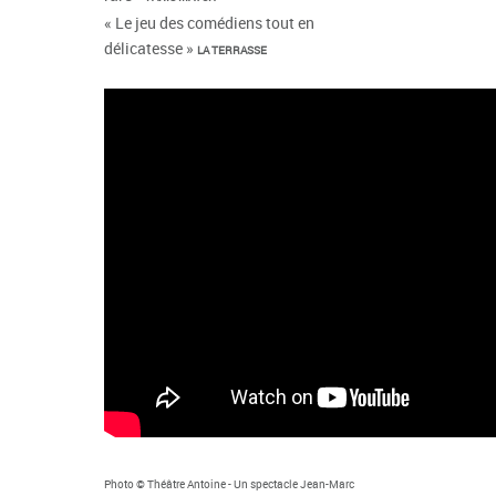
« Le jeu des comédiens tout en
délicatesse »
LA TERRASSE
Photo © Théâtre Antoine -
Un spectacle Jean-Marc