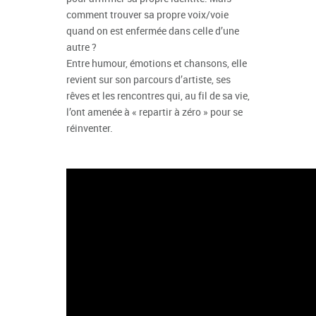
comment trouver sa propre voix/voie
quand on est enfermée dans celle d’une
autre ?
Entre humour, émotions et chansons, elle
revient sur son parcours d’artiste, ses
rêves et les rencontres qui, au fil de sa vie,
l’ont amenée à « repartir à zéro » pour se
réinventer.